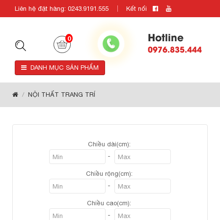
Liên hệ đặt hàng: 0243.9191.555
Kết nối
Hotline
0
0976.835.444
DANH MỤC SẢN PHẨM
NỘI THẤT TRANG TRÍ
Chiều dài(cm):
-
Chiều rộng(cm):
-
Chiều cao(cm):
-