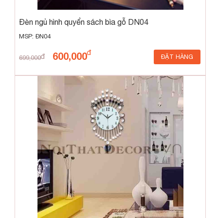
Đèn ngủ hình quyển sách bìa gỗ DN04
MSP: ĐN04
600,000
ĐẶT HÀNG
699,000