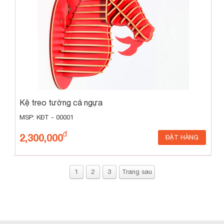
Kệ treo tường cá ngựa
MSP: KĐT - 00001
2,300,000
ĐẶT HÀNG
1
2
3
Trang sau