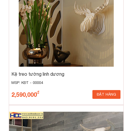
Kệ treo tường linh dương
MSP: KĐT - 00004
2,590,000
ĐẶT HÀNG