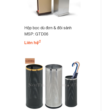
Hộp bọc dù đơn & đôi sảnh
khách sạn văn phòng GTD06
MSP: GTD06
Liên hệ