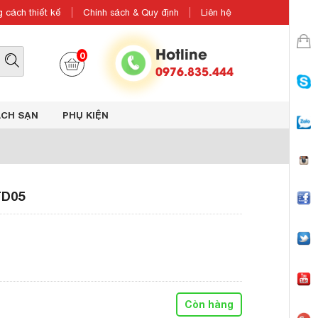
 cách thiết kế
Chính sách & Quy định
Liên hệ
Hotline
0
0976.835.444
ÁCH SẠN
PHỤ KIỆN
TD05
Còn hàng