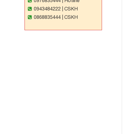
0976835444
| Hotline
0943484222
| CSKH
0868835444
| CSKH