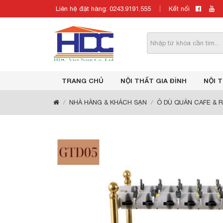
Liên hệ đặt hàng: 0243.9191.555
Kết nối
TRANG CHỦ
NỘI THẤT GIA ĐÌNH
NỘI 
NHÀ HÀNG & KHÁCH SẠN
Ô DÙ QUÁN CAFE & 