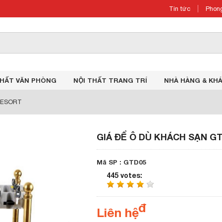
Tin tức
Phong
THẤT VĂN PHÒNG
NỘI THẤT TRANG TRÍ
NHÀ HÀNG & KH
RESORT
GIÁ ĐỂ Ô DÙ KHÁCH SẠN G
Mã SP : GTD05
445 votes
:
Liên hệ