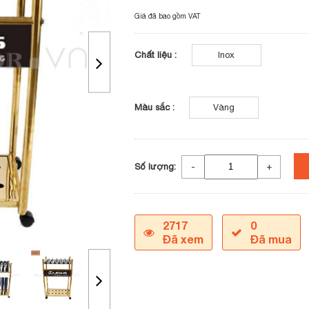
Giá đã bao gồm VAT
Chất liệu :
Inox
Màu sắc :
Vàng
Số lượng:
-
+
2717
0
Đã xem
Đã mua