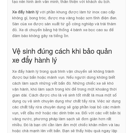
tạo nên hình ảnh văn minh, thân thiện với khách du lịch.
Xe đẩy hành lý
với phần khung được làm từ inox cao cấp
không gỉ, bong tróc, được mạ vàng hoặc sơn tĩnh điện đen.
Sàn của xe được sản xuất từ gỗ công nghiệp và trải thảm
đỏ. Xe di chuyển bằng hệ thống 4 bánh xe bọc cao su để
đảm bảo không gây ra tiếng ồn.
Vệ sinh đúng cách khi bảo quản
xe đẩy hành lý
Xe đẩy hành lý trong quá trình vận chuyển sẽ không tránh
được bụi bẩn hoặc mảnh vụn. Nếu người dùng không biết
cách làm sạch những vết bẩn đó. Những chiếc xe sẽ khó
vận hành, khó làm sạch trong khi để trong một khoảng thời
gian dài. Cách được cho là vệ sinh tốt nhất là mua một số
dụng cụ vệ sinh chuyên dụng như chất tẩy rửa. Việc sử dụng
các chất tẩy rửa chuyên dụng sẽ góp phần loại bỏ các mảnh
vụn, vết dầu mỡ hoặc rác dính trên xe. Đối với các vết bẩn bị
văng nước, phương pháp làm sạch sẽ đơn giản hơn rất
nhiều. Đó là bạn chỉ cần làm ẩm một chiếc khăn mềm và lau
hoặc chà mạnh lên vết bẩn. Bạn sẽ thấy hiệu quả ngay lập