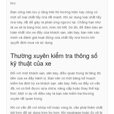
tức.
Bạn cũng nên lưu ý rằng trên thị trường hiện nay cũng có
một số loại chất tẩy rửa rất mạnh. Khi sử dụng loại chất tẩy
rửa này, rất dễ gây ra phản ứng ngược lại. Chẳng hạn như
là xe sẽ bị bong tróc sơn, mòn chi tiết. Do đó, để đảm bảo an
toàn nhất cho xe đẩy của khách sạn, sân bay, bạn nên xác
minh và đánh giá hoạt động của chất tẩy rửa trước khi
quyết định mua và sử dụng.
Thường xuyên kiểm tra thông số
kỹ thuật của xe
Đối với một khách sạn, sân bay, điều quan trọng là tăng độ
bền của xe đẩy hành lý. Bạn nên có một bảng kế hoạch
kiểm tra định kỳ xe khách sạn. sân bay. Nếu xe đẩy có vấn
đề, nó có thể được sửa chữa, nâng cấp hoặc thay thế kịp
thời. Một ví dụ về điều này là bạn nên kiểm tra thường
xuyên rất quan trọng.
Khi có vấn đề với khớp nối hoặc vòng bi, cần phải thêm chất
bôi trơn để sử dụng trơn tru hơn. Khi roughage hoặc ốc vít bị