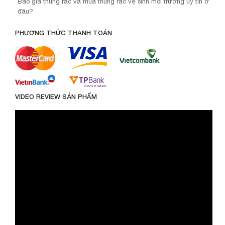
Báo giá thùng rác và mua thùng rác vệ sinh môi trường uy tín ở
đâu?
PHƯƠNG THỨC THANH TOÁN
VIDEO REVIEW SẢN PHẨM