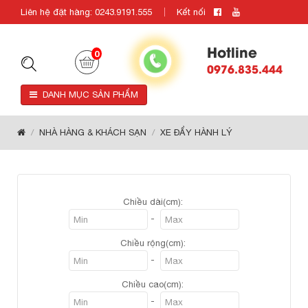
Liên hệ đặt hàng: 0243.9191.555
Kết nối
Hotline
0
0976.835.444
DANH MỤC SẢN PHẨM
NHÀ HÀNG & KHÁCH SẠN
XE ĐẨY HÀNH LÝ
Chiều dài(cm):
-
Chiều rộng(cm):
-
Chiều cao(cm):
-