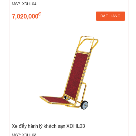
MSP: XDHL04
7,020,000
ĐẶT HÀNG
Xe đẩy hành lý khách sạn XDHL03
MSP: XDHL03