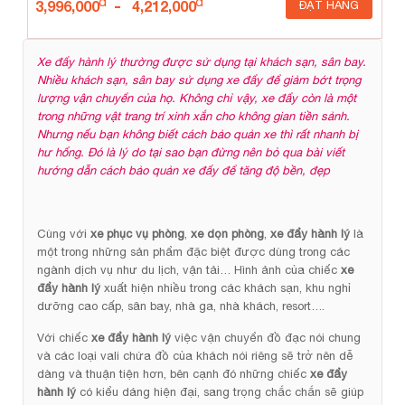
-
3,996,000
4,212,000
ĐẶT HÀNG
Xe đẩy hành lý thường được sử dụng tại khách sạn, sân bay.
Nhiều khách sạn, sân bay sử dụng xe đẩy để giảm bớt trọng
lượng vận chuyển của họ. Không chỉ vậy, xe đẩy còn là một
trong những vật trang trí xinh xắn cho không gian tiền sảnh.
Nhưng nếu bạn không biết cách bảo quản xe thì rất nhanh bị
hư hổng. Đó là lý do tại sao bạn đừng nên bỏ qua bài viết
hướng dẫn cách bảo quản xe đẩy để tăng độ bền, đẹp
Cùng với
xe phục vụ phòng
,
xe dọn phòng
,
xe đẩy hành lý
là
một trong những sản phẩm đặc biệt được dùng trong các
ngành dịch vụ như du lịch, vận tải… Hình ảnh của chiếc
xe
đẩy hành lý
xuất hiện nhiều trong các khách sạn, khu nghỉ
dưỡng cao cấp, sân bay, nhà ga, nhà khách, resort….
Với chiếc
xe đẩy hành lý
việc vận chuyển đồ đạc nói chung
và các loại vali chứa đồ của khách nói riêng sẽ trở nên dễ
dàng và thuận tiện hơn, bên cạnh đó những chiếc
xe đẩy
hành lý
có kiểu dáng hiện đại, sang trọng chắc chắn sẽ giúp