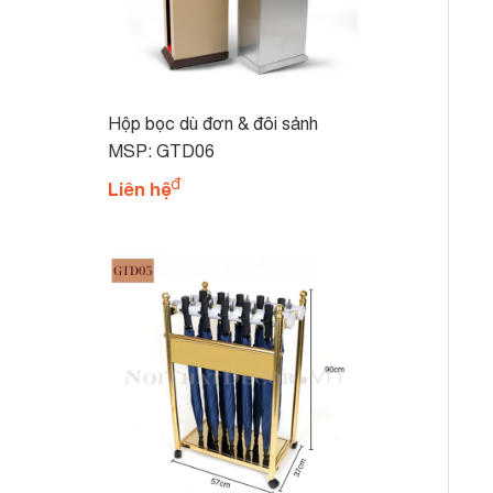
Hộp bọc dù đơn & đôi sảnh
khách sạn văn phòng GTD06
MSP: GTD06
Liên hệ