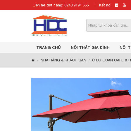
Liên hệ đặt hàng: 0243.9191.555
Kết nối
TRANG CHỦ
NỘI THẤT GIA ĐÌNH
NỘI 
NHÀ HÀNG & KHÁCH SẠN
Ô DÙ QUÁN CAFE & 