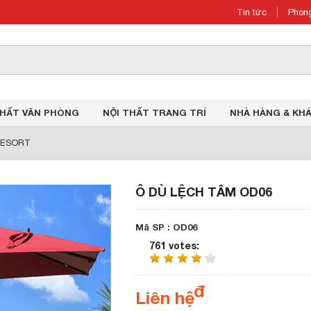
Tin tức
Phong
THẤT VĂN PHÒNG
NỘI THẤT TRANG TRÍ
NHÀ HÀNG & KH
RESORT
Ô DÙ LỆCH TÂM OD06
Mã SP : OD06
761 votes
:
Liên hệ