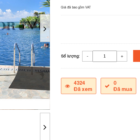
Giá đã bao gồm VAT
Số lượng:
-
+
4324
0
Đã xem
Đã mua