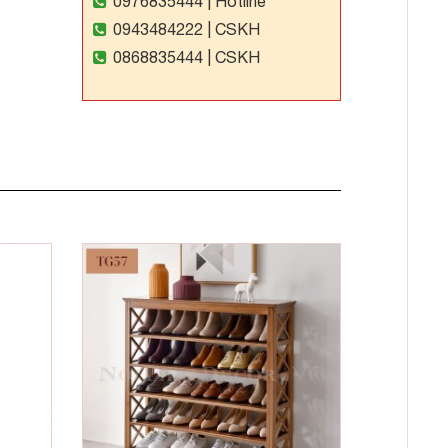
0976835444
| Hotline
0943484222
| CSKH
0868835444
| CSKH