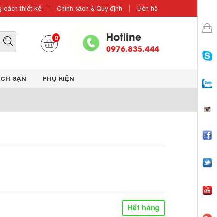
 cách thiết kế
Chính sách & Quy định
Liên hệ
Hotline
0
0976.835.444
ÁCH SẠN
PHỤ KIỆN
Hết hàng