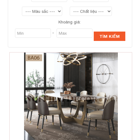
Khoảng giá:
-
TÌM KIẾM