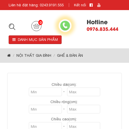
Liên hệ đặt hàng: 0243.9191.555
Kết nối
Hotline
0
0976.835.444
DANH MỤC SẢN PHẨM
NỘI THẤT GIA ĐÌNH
GHẾ & BÀN ĂN
Chiều dài(cm):
-
Chiều rộng(cm):
-
Chiều cao(cm):
-