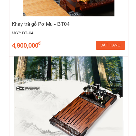
Khay trà gỗ Pơ Mu - BT04
MSP: BT-04
4,900,000
ĐẶT HÀNG