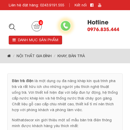
Liên hệ đặt hàng: 0243.9191.555
Kết nối
Hotline
0
0976.835.444
DANH MỤC SẢN PHẨM
NỘI THẤT GIA ĐÌNH
KHAY, BÀN TRÀ
Bàn trà điện
là một dụng cụ đa năng khép kín quá trình pha
trà và rất hữu ích cho những người yêu thích nghệ thuật
uống trà. Với thiết kế hiện đại với bếp đun tự động, hệ thống
cấp nước khép kín và hệ thống nước thải chảy gọn gàng.
Chất liệu gỗ cao cấp chịu nhiệt cao, thiết kế tỉ mỉ nên thích
hợp với phòng khách và phòng làm việc.
Noithatdecor xin giới thiệu một số mẫu bàn trà điện thông
minh được khách hàng yêu thích nhất: