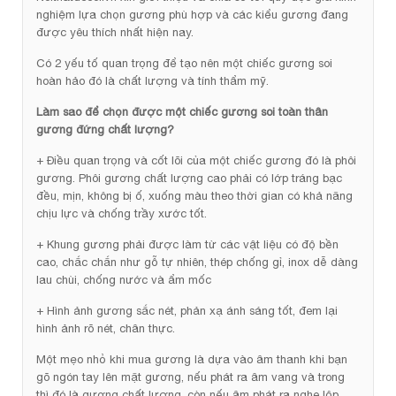
nghiệm lựa chọn gương phù hợp và các kiểu gương đang
được yêu thích nhất hiện nay.
Có 2 yếu tố quan trọng để tạo nên một chiếc gương soi
hoàn hảo đó là chất lượng và tính thẩm mỹ.
Làm sao để chọn được một chiếc gương soi toàn thân
gương đứng chất lượng?
+ Điều quan trọng và cốt lõi của một chiếc gương đó là phôi
gương. Phôi gương chất lượng cao phải có lớp tráng bạc
đều, mịn, không bị ố, xuống màu theo thời gian có khả năng
chịu lực và chống trầy xước tốt.
+ Khung gương phải được làm từ các vật liệu có độ bền
cao, chắc chắn như gỗ tự nhiên, thép chống gỉ, inox dễ dàng
lau chùi, chống nước và ẩm mốc
+ Hình ảnh gương sắc nét, phản xạ ánh sáng tốt, đem lại
hình ảnh rõ nét, chân thực.
Một mẹo nhỏ khi mua gương là dựa vào âm thanh khi bạn
gõ ngón tay lên mặt gương, nếu phát ra âm vang và trong
thì đó là gương chất lượng, còn nếu âm phát ra nghe lộp