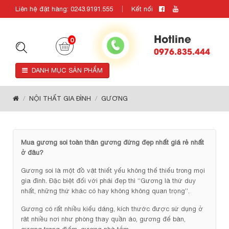
Liên hệ đặt hàng: 0243.9191.555
Kết nối
Hotline
0
0976.835.444
DANH MỤC SẢN PHẨM
NỘI THẤT GIA ĐÌNH
GƯƠNG
Mua gương soi toàn thân gương đứng đẹp nhất giá rẻ nhất
ở đâu?
Gương soi là một đồ vật thiết yếu không thể thiếu trong mọi
gia đình. Đặc biệt đối với phái đẹp thì “Gương là thứ duy
nhất, những thứ khác có hay không không quan trọng”.
Gương có rất nhiều kiểu dáng, kích thước được sử dụng ở
rât nhiều nơi như phòng thay quần áo, gương để bàn,