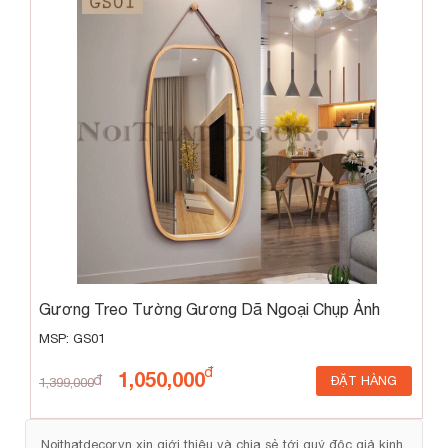
Gương Treo Tường Gương Dã Ngoại Chụp Ảnh
Ngoài Trời
MSP: GS01
1,050,000
ĐẶT HÀNG
1,399,000
Noithatdecor.vn xin giới thiệu và chia sẻ tới quý độc giả kinh