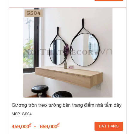
Gương tròn treo tường bàn trang điểm nhà tắm dây
da GS04
MSP: GS04
-
459,000
659,000
ĐẶT HÀNG