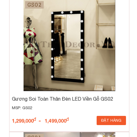
Gương Soi Toàn Thân Đèn LED Viền Gỗ GS02
MSP: GS02
-
1,299,000
1,499,000
ĐẶT HÀNG