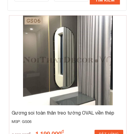
TÌM KIẾM
Gương soi toàn thân treo tường OVAL viền thép
GS06
MSP: GS06
1,199,000