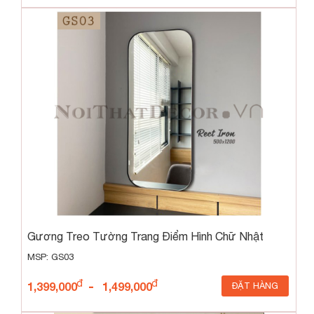
Gương Treo Tường Trang Điểm Hình Chữ Nhật
GS03
MSP: GS03
-
1,399,000
1,499,000
ĐẶT HÀNG