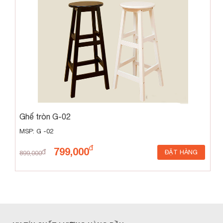
Ghế tròn G-02
MSP: G -02
799,000
ĐẶT HÀNG
899,000