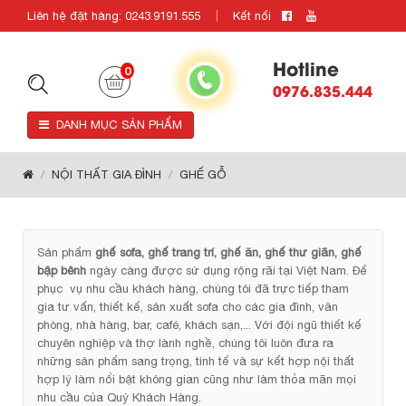
Liên hệ đặt hàng: 0243.9191.555
Kết nối
Hotline
0
0976.835.444
DANH MỤC SẢN PHẨM
NỘI THẤT GIA ĐÌNH
GHẾ GỖ
Sản phẩm
ghế sofa, ghế trang trí, ghế ăn, ghế thư giãn, ghế
bập bênh
ngày càng được sử dụng rộng rãi tại Việt Nam. Để
phục vụ nhu cầu khách hàng, chúng tôi đã trực tiếp tham
gia tư vấn, thiết kế, sản xuất sofa cho các gia đình, văn
phòng, nhà hàng, bar, café, khách sạn,... Với đội ngũ thiết kế
chuyên nghiệp và thợ lành nghề, chúng tôi luôn đưa ra
những sản phẩm sang trọng, tinh tế và sự kết hợp nội thất
hợp lý làm nổi bật không gian cũng như làm thỏa mãn mọi
nhu cầu của Quý Khách Hàng.