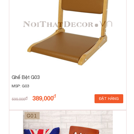
Ghế Bệt G03
MSP: G03
389,000
ĐẶT HÀNG
599,000