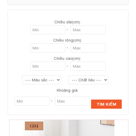
Chiều dài(cm):
-
Chiều rộng(cm):
-
Chiều cao(cm):
-
Khoảng giá:
-
TÌM KIẾM