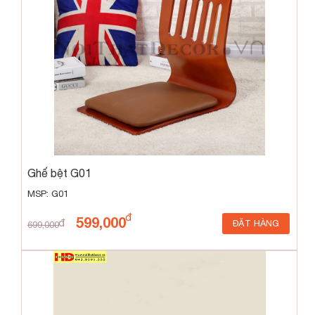
Ghế bệt G01
MSP: G01
599,000
ĐẶT HÀNG
699,000