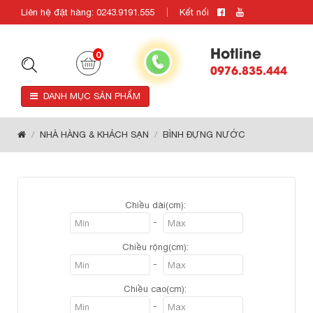
Liên hệ đặt hàng: 0243.9191.555
Kết nối
Hotline
0
0976.835.444
DANH MỤC SẢN PHẨM
NHÀ HÀNG & KHÁCH SẠN
BÌNH ĐỰNG NƯỚC
Chiều dài(cm):
-
Chiều rộng(cm):
-
Chiều cao(cm):
-