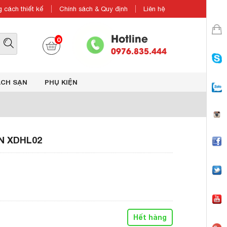
 cách thiết kế
Chính sách & Quy định
Liên hệ
Hotline
0
0976.835.444
ÁCH SẠN
PHỤ KIỆN
N XDHL02
Hết hàng