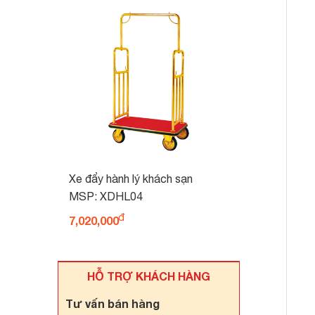
Xe đẩy hành lý khách sạn
XDHL04
MSP: XDHL04
7,020,000
HỖ TRỢ KHÁCH HÀNG
Tư vấn bán hàng