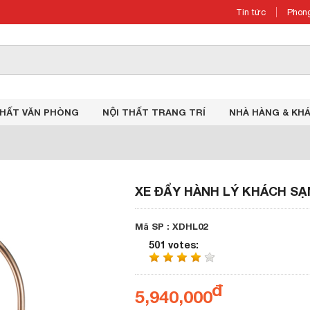
Tin tức
Phong
THẤT VĂN PHÒNG
NỘI THẤT TRANG TRÍ
NHÀ HÀNG & KH
XE ĐẨY HÀNH LÝ KHÁCH SẠ
Mã SP : XDHL02
501 votes
:
5,940,000