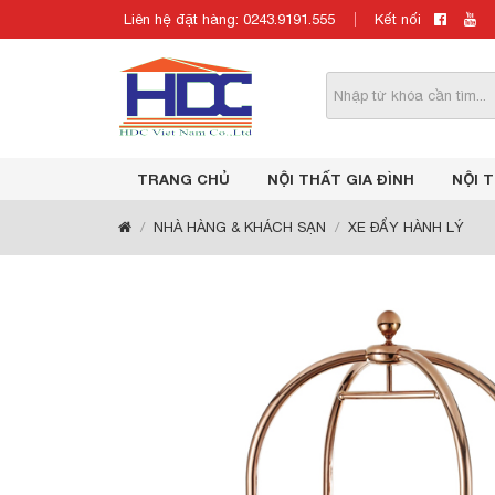
Liên hệ đặt hàng: 0243.9191.555
Kết nối
TRANG CHỦ
NỘI THẤT GIA ĐÌNH
NỘI 
NHÀ HÀNG & KHÁCH SẠN
XE ĐẨY HÀNH LÝ