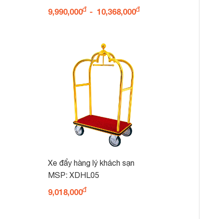
9,990,000
-
10,368,000
Xe đẩy hàng lý khách sạn
XDHL05
MSP: XDHL05
9,018,000