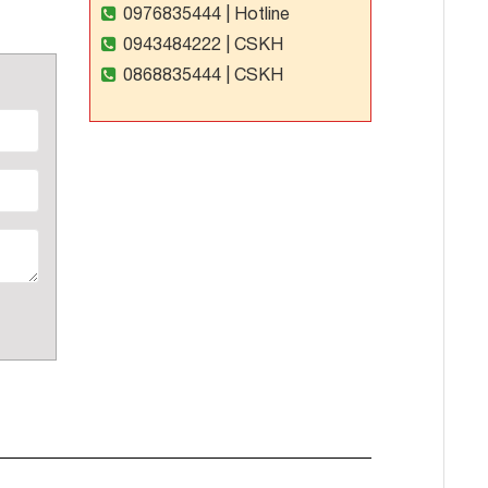
0976835444
| Hotline
0943484222
| CSKH
0868835444
| CSKH