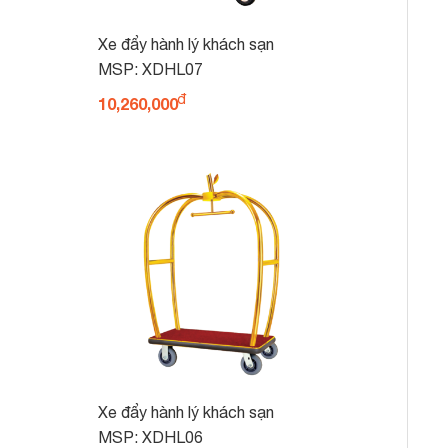
Xe đẩy hành lý khách sạn
XDHL07
MSP: XDHL07
10,260,000
Xe đẩy hành lý khách sạn
XDHL06
MSP: XDHL06