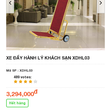
XE ĐẨY HÀNH LÝ KHÁCH SẠN XDHL03
Mã SP : XDHL03
489 votes
:
3,294,000
Hết hàng