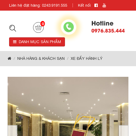
Liên hệ đặt hàng: 0243.9191.555
Kết nối
Hotline
0
0976.835.444
DANH MỤC SẢN PHẨM
NHÀ HÀNG & KHÁCH SẠN
XE ĐẨY HÀNH LÝ